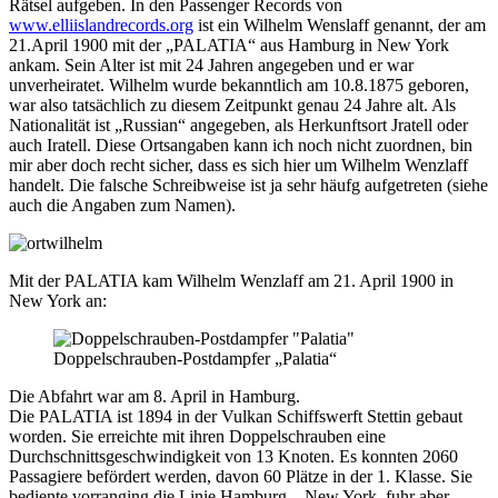
Rätsel aufgeben.
In den Passenger Records von
www.elliislandrecords.org
ist ein Wilhelm Wenslaff genannt, der am
21.April 1900 mit der „PALATIA“ aus Hamburg in New York
ankam. Sein Alter ist mit 24 Jahren angegeben und er war
unverheiratet. Wilhelm wurde bekanntlich am 10.8.1875 geboren,
war also tatsächlich zu diesem Zeitpunkt genau 24 Jahre alt. Als
Nationalität ist „Russian“ angegeben, als Herkunftsort Jratell oder
auch Iratell. Diese Ortsangaben kann ich noch nicht zuordnen, bin
mir aber doch recht sicher, dass es sich hier um Wilhelm Wenzlaff
handelt. Die falsche Schreibweise ist ja sehr häufg aufgetreten (siehe
auch die Angaben zum Namen).
Mit der PALATIA kam Wilhelm Wenzlaff am 21. April 1900 in
New York an:
Doppelschrauben-Postdampfer „Palatia“
Die Abfahrt war am 8. April in Hamburg.
Die PALATIA ist 1894 in der Vulkan Schiffswerft Stettin gebaut
worden. Sie erreichte mit ihren Doppelschrauben eine
Durchschnittsgeschwindigkeit von 13 Knoten. Es konnten 2060
Passagiere befördert werden, davon 60 Plätze in der 1. Klasse. Sie
bediente vorranging die Linie Hamburg – New York, fuhr aber