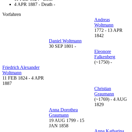
4 APR 1887 - Death -
Vorfahren
Andreas
Woltmann
1772
-
13 APR
1842
Daniel Woltmann
30 SEP 1801
-
Eleonore
Falkenberg
(~1750)
-
Friedrich Alexander
Woltmann
11 FEB 1824
-
4 APR
1887
Christian
Graumann
(~1769)
-
4 AUG
1829
Anna Dorothea
Graumann
19 AUG 1799
-
15
JAN 1858
Anna Katharina