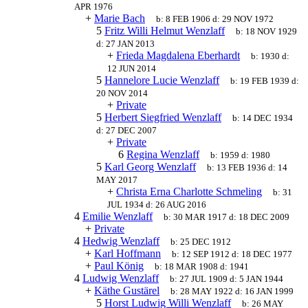
APR 1976
+
Marie Bach
b:
8 FEB 1906
d:
29 NOV 1972
5
Fritz Willi Helmut Wenzlaff
b:
18 NOV 1929
d:
27 JAN 2013
+
Frieda Magdalena Eberhardt
b:
1930
d:
12 JUN 2014
5
Hannelore Lucie Wenzlaff
b:
19 FEB 1939
d:
20 NOV 2014
+
Private
5
Herbert Siegfried Wenzlaff
b:
14 DEC 1934
d:
27 DEC 2007
+
Private
6
Regina Wenzlaff
b:
1959
d:
1980
5
Karl Georg Wenzlaff
b:
13 FEB 1936
d:
14
MAY 2017
+
Christa Erna Charlotte Schmeling
b:
31
JUL 1934
d:
26 AUG 2016
4
Emilie Wenzlaff
b:
30 MAR 1917
d:
18 DEC 2009
+
Private
4
Hedwig Wenzlaff
b:
25 DEC 1912
+
Karl Hoffmann
b:
12 SEP 1912
d:
18 DEC 1977
+
Paul König
b:
18 MAR 1908
d:
1941
4
Ludwig Wenzlaff
b:
27 JUL 1909
d:
5 JAN 1944
+
Käthe Gustärel
b:
28 MAY 1922
d:
16 JAN 1999
5
Horst Ludwig Willi Wenzlaff
b:
26 MAY