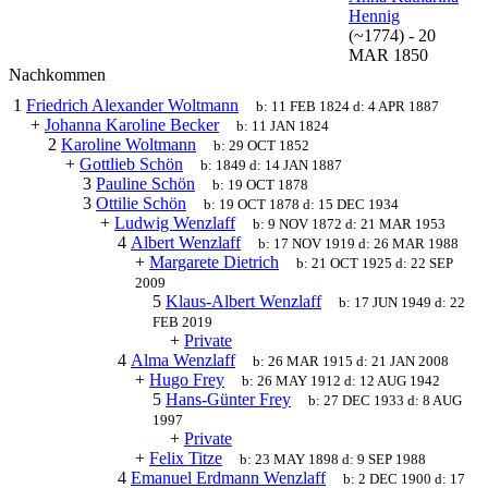
Hennig
(~1774)
-
20
MAR 1850
Nachkommen
1
Friedrich Alexander Woltmann
b:
11 FEB 1824
d:
4 APR 1887
+
Johanna Karoline Becker
b:
11 JAN 1824
2
Karoline Woltmann
b:
29 OCT 1852
+
Gottlieb Schön
b:
1849
d:
14 JAN 1887
3
Pauline Schön
b:
19 OCT 1878
3
Ottilie Schön
b:
19 OCT 1878
d:
15 DEC 1934
+
Ludwig Wenzlaff
b:
9 NOV 1872
d:
21 MAR 1953
4
Albert Wenzlaff
b:
17 NOV 1919
d:
26 MAR 1988
+
Margarete Dietrich
b:
21 OCT 1925
d:
22 SEP
2009
5
Klaus-Albert Wenzlaff
b:
17 JUN 1949
d:
22
FEB 2019
+
Private
4
Alma Wenzlaff
b:
26 MAR 1915
d:
21 JAN 2008
+
Hugo Frey
b:
26 MAY 1912
d:
12 AUG 1942
5
Hans-Günter Frey
b:
27 DEC 1933
d:
8 AUG
1997
+
Private
+
Felix Titze
b:
23 MAY 1898
d:
9 SEP 1988
4
Emanuel Erdmann Wenzlaff
b:
2 DEC 1900
d:
17