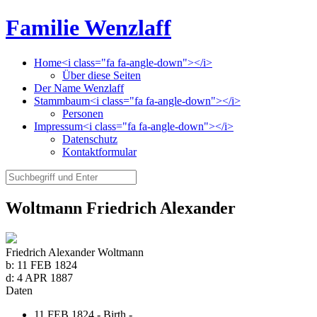
Familie Wenzlaff
Home<i class="fa fa-angle-down"></i>
Über diese Seiten
Der Name Wenzlaff
Stammbaum<i class="fa fa-angle-down"></i>
Personen
Impressum<i class="fa fa-angle-down"></i>
Datenschutz
Kontaktformular
Woltmann Friedrich Alexander
Friedrich Alexander Woltmann
b:
11 FEB 1824
d:
4 APR 1887
Daten
11 FEB 1824 - Birth -