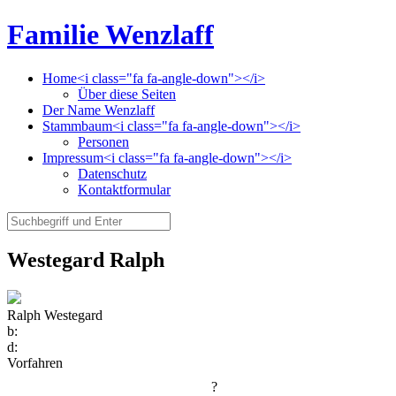
Familie Wenzlaff
Home<i class="fa fa-angle-down"></i>
Über diese Seiten
Der Name Wenzlaff
Stammbaum<i class="fa fa-angle-down"></i>
Personen
Impressum<i class="fa fa-angle-down"></i>
Datenschutz
Kontaktformular
Westegard Ralph
Ralph Westegard
b:
d:
Vorfahren
?