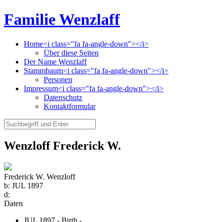
Familie Wenzlaff
Home<i class="fa fa-angle-down"></i>
Über diese Seiten
Der Name Wenzlaff
Stammbaum<i class="fa fa-angle-down"></i>
Personen
Impressum<i class="fa fa-angle-down"></i>
Datenschutz
Kontaktformular
Wenzloff Frederick W.
Frederick W. Wenzloff
b:
JUL 1897
d:
Daten
JUL 1897 - Birth -