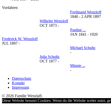
Vorfahren
Ferdinand Wenzloff
1840
-
2 APR 1897
Wilhelm Wenzloff
OCT 1873
-
Pauline ...
JAN 1841
-
1920
Frederick W. Wenzloff
JUL 1897
-
Michael Schultz
-
Julia Schultz
OCT 1877
-
Minnie ...
-
Datenschutz
Kontakt
Impressum
© 2026 Familie Wenzlaff.
Diese Website benutzt Cookies. Wenn du die Website weiter nutzt, ge