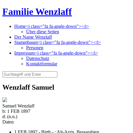
Familie Wenzlaff
Home<i class="fa fa-angle-down"></i>
Über diese Seiten
Der Name Wenzlaff
Stammbaum<i class="fa fa-angle-down"></i>
Personen
Impressum<i class="fa fa-angle-down"></i>
Datenschutz
Kontaktformular
Wenzlaff Samuel
Samuel Wenzlaff
b:
1 FEB 1897
d:
(n.n.)
Daten
1 FEB 1897 - Birth - ;
Alt-Arzis, Bessarabien