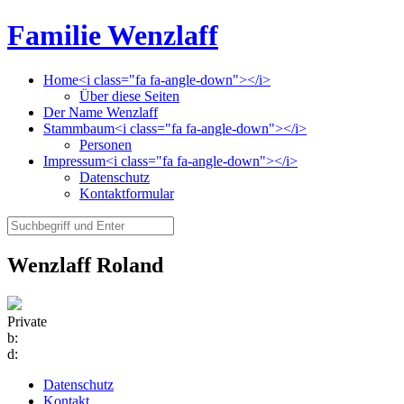
Familie Wenzlaff
Home<i class="fa fa-angle-down"></i>
Über diese Seiten
Der Name Wenzlaff
Stammbaum<i class="fa fa-angle-down"></i>
Personen
Impressum<i class="fa fa-angle-down"></i>
Datenschutz
Kontaktformular
Wenzlaff Roland
Private
b:
d:
Datenschutz
Kontakt