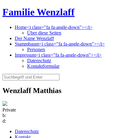
Familie Wenzlaff
Home<i class="fa fa-angle-down"></i>
Über diese Seiten
Der Name Wenzlaff
Stammbaum<i class="fa fa-angle-down"></i>
Personen
Impressum<i class="fa fa-angle-down"></i>
Datenschutz
Kontaktformular
Wenzlaff Matthias
Private
b:
d:
Datenschutz
Kontakt