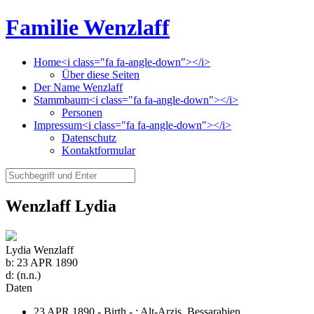
Familie Wenzlaff
Home<i class="fa fa-angle-down"></i>
Über diese Seiten
Der Name Wenzlaff
Stammbaum<i class="fa fa-angle-down"></i>
Personen
Impressum<i class="fa fa-angle-down"></i>
Datenschutz
Kontaktformular
Wenzlaff Lydia
Lydia Wenzlaff
b:
23 APR 1890
d:
(n.n.)
Daten
23 APR 1890 - Birth - ;
Alt-Arzis, Bessarabien