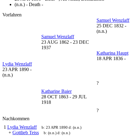
(n.n.) - Death -
Vorfahren
Samuel Wenzlaff
25 DEC 1832
-
(n.n.)
Samuel Wenzlaff
23 AUG 1862
-
23 DEC
1937
Katharina Haupt
18 APR 1836
-
Lydia Wenzlaff
23 APR 1890
-
(n.n.)
?
Katharine Baier
28 OCT 1863
-
29 JUL
1918
?
Nachkommen
1
Lydia Wenzlaff
b:
23 APR 1890
d:
(n.n.)
+
Gottlieb Teiss
b:
(n.n.)
d:
(n.n.)