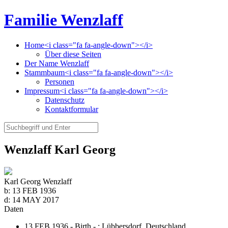
Familie Wenzlaff
Home<i class="fa fa-angle-down"></i>
Über diese Seiten
Der Name Wenzlaff
Stammbaum<i class="fa fa-angle-down"></i>
Personen
Impressum<i class="fa fa-angle-down"></i>
Datenschutz
Kontaktformular
Wenzlaff Karl Georg
Karl Georg Wenzlaff
b:
13 FEB 1936
d:
14 MAY 2017
Daten
13 FEB 1936 - Birth - ;
Lübbersdorf, Deutschland