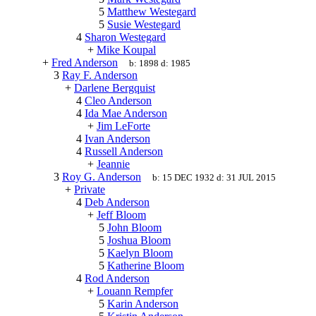
5
Matthew Westegard
5
Susie Westegard
4
Sharon Westegard
+
Mike Koupal
+
Fred Anderson
b:
1898
d:
1985
3
Ray F. Anderson
+
Darlene Bergquist
4
Cleo Anderson
4
Ida Mae Anderson
+
Jim LeForte
4
Ivan Anderson
4
Russell Anderson
+
Jeannie
3
Roy G. Anderson
b:
15 DEC 1932
d:
31 JUL 2015
+
Private
4
Deb Anderson
+
Jeff Bloom
5
John Bloom
5
Joshua Bloom
5
Kaelyn Bloom
5
Katherine Bloom
4
Rod Anderson
+
Louann Rempfer
5
Karin Anderson