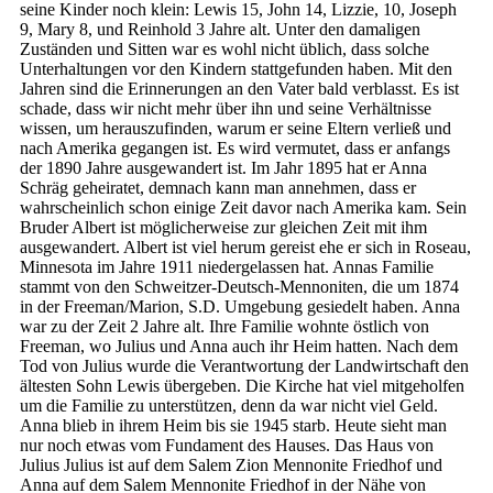
seine Kinder noch klein: Lewis 15, John 14, Lizzie, 10, Joseph
9, Mary 8, und Reinhold 3 Jahre alt. Unter den damaligen
Zuständen und Sitten war es wohl nicht üblich, dass solche
Unterhaltungen vor den Kindern stattgefunden haben. Mit den
Jahren sind die Erinnerungen an den Vater bald verblasst. Es ist
schade, dass wir nicht mehr über ihn und seine Verhältnisse
wissen, um herauszufinden, warum er seine Eltern verließ und
nach Amerika gegangen ist. Es wird vermutet, dass er anfangs
der 1890 Jahre ausgewandert ist. Im Jahr 1895 hat er Anna
Schräg geheiratet, demnach kann man annehmen, dass er
wahrscheinlich schon einige Zeit davor nach Amerika kam. Sein
Bruder Albert ist möglicherweise zur gleichen Zeit mit ihm
ausgewandert. Albert ist viel herum gereist ehe er sich in Roseau,
Minnesota im Jahre 1911 niedergelassen hat. Annas Familie
stammt von den Schweitzer-Deutsch-Mennoniten, die um 1874
in der Freeman/Marion, S.D. Umgebung gesiedelt haben. Anna
war zu der Zeit 2 Jahre alt. Ihre Familie wohnte östlich von
Freeman, wo Julius und Anna auch ihr Heim hatten. Nach dem
Tod von Julius wurde die Verantwortung der Landwirtschaft den
ältesten Sohn Lewis übergeben. Die Kirche hat viel mitgeholfen
um die Familie zu unterstützen, denn da war nicht viel Geld.
Anna blieb in ihrem Heim bis sie 1945 starb. Heute sieht man
nur noch etwas vom Fundament des Hauses. Das Haus von
Julius Julius ist auf dem Salem Zion Mennonite Friedhof und
Anna auf dem Salem Mennonite Friedhof in der Nähe von