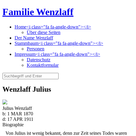
Familie Wenzlaff
Home<i class="fa fa-angle-down"></i>
Über diese Seiten
Der Name Wenzlaff
Stammbaum<i class="fa fa-angle-down"></i>
Personen
Impressum<i class="fa fa-angle-down"></i>
Datenschutz
Kontaktformular
Wenzlaff Julius
Julius Wenzlaff
b:
1 MAR 1870
d:
17 APR 1911
Biographie
Von Julius ist wenig bekannt, denn zur Zeit seines Todes waren