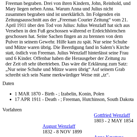
Freeman begraben. Drei von ihren Kindern, John, Reinhold, und
Mary liegen neben Anna. Warum Anna und Julius nicht
zusammen begraben sind ist unerklärlich. Im Folgenden ein
Zeitungsausschnitt aus der „Freeman Courier Zeitung“ vom 21.
April 1911 über den Tod von Julius: Julius Wenzlaff hat sich aus
Versehen in den Fuß geschossen während er Erdeichhörnchen
geschossen hat. Seine Sachen fingen an zu brennen von dem
Pulver in seinem Gewehr. Hilfe kam zu spät. Nur seine Schuhe
und Mütze waren übrig. Die Beerdigung fand in Salem’s Kirche
statt, östlich von Freeman. Julius Wenzlaff hinterlässt seine Frau
und 6 Kinder. Offenbar haben die Herausgeber der Zeitung zu
der Zeit oft sehr übertrieben. Das wäre die Erklärung zum Satz:
„Nur seine Schuhe und Mütze waren übrig“ Auf seinem Grab
schreibt sich sein Name merkwürdiger Weise mit „tz“.
Daten
1 MAR 1870 - Birth - ;
Izabelin, Konin, Polen
17 APR 1911 - Death - ;
Freeman, Hutchinson, South Dakota
Vorfahren
Gottfried Wenzlaff
1803
-
2 MAY 1854
August Wenzlaff
1832
-
8 NOV 1899