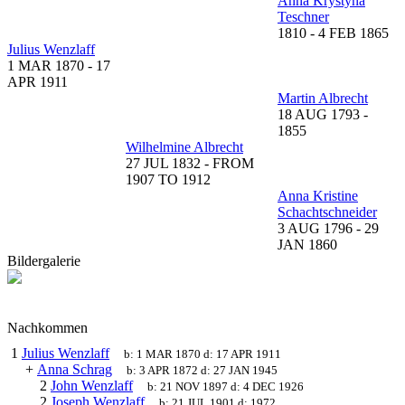
Anna Krystyna
Teschner
1810
-
4 FEB 1865
Julius Wenzlaff
1 MAR 1870
-
17
APR 1911
Martin Albrecht
18 AUG 1793
-
1855
Wilhelmine Albrecht
27 JUL 1832
-
FROM
1907 TO 1912
Anna Kristine
Schachtschneider
3 AUG 1796
-
29
JAN 1860
Bildergalerie
Nachkommen
1
Julius Wenzlaff
b:
1 MAR 1870
d:
17 APR 1911
+
Anna Schrag
b:
3 APR 1872
d:
27 JAN 1945
2
John Wenzlaff
b:
21 NOV 1897
d:
4 DEC 1926
2
Joseph Wenzlaff
b:
21 JUL 1901
d:
1972