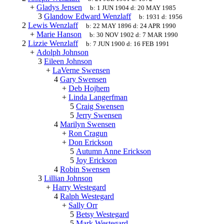
+
Gladys Jensen
b:
1 JUN 1904
d:
20 MAY 1985
3
Glandow Edward Wenzlaff
b:
1931
d:
1956
2
Lewis Wenzlaff
b:
22 MAY 1896
d:
24 APR 1990
+
Marie Hanson
b:
30 NOV 1902
d:
7 MAR 1990
2
Lizzie Wenzlaff
b:
7 JUN 1900
d:
16 FEB 1991
+
Adolph Johnson
3
Eileen Johnson
+
LaVerne Swensen
4
Gary Swensen
+
Deb Hojhem
+
Linda Langerfman
5
Craig Swensen
5
Jerry Swensen
4
Marilyn Swensen
+
Ron Cragun
+
Don Erickson
5
Autumn Anne Erickson
5
Joy Erickson
4
Robin Swensen
3
Lillian Johnson
+
Harry Westegard
4
Ralph Westegard
+
Sally Orr
5
Betsy Westegard
5
Mark Westegard