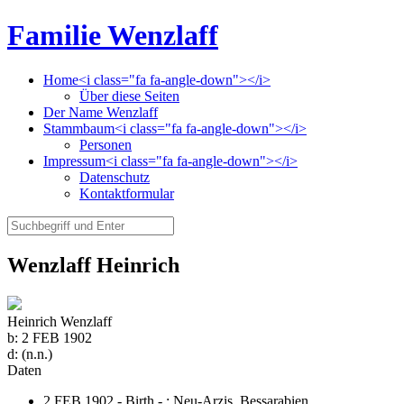
Familie Wenzlaff
Home<i class="fa fa-angle-down"></i>
Über diese Seiten
Der Name Wenzlaff
Stammbaum<i class="fa fa-angle-down"></i>
Personen
Impressum<i class="fa fa-angle-down"></i>
Datenschutz
Kontaktformular
Wenzlaff Heinrich
Heinrich Wenzlaff
b:
2 FEB 1902
d:
(n.n.)
Daten
2 FEB 1902 - Birth - ;
Neu-Arzis, Bessarabien