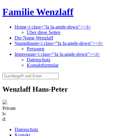
Familie Wenzlaff
Home<i class="fa fa-angle-down"></i>
Über diese Seiten
Der Name Wenzlaff
Stammbaum<i class="fa fa-angle-down"></i>
Personen
Impressum<i class="fa fa-angle-down"></i>
Datenschutz
Kontaktformular
Wenzlaff Hans-Peter
Private
b:
d:
Datenschutz
Kontakt