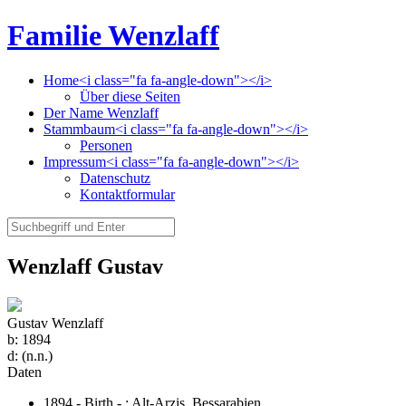
Familie Wenzlaff
Home<i class="fa fa-angle-down"></i>
Über diese Seiten
Der Name Wenzlaff
Stammbaum<i class="fa fa-angle-down"></i>
Personen
Impressum<i class="fa fa-angle-down"></i>
Datenschutz
Kontaktformular
Wenzlaff Gustav
Gustav Wenzlaff
b:
1894
d:
(n.n.)
Daten
1894 - Birth - ;
Alt-Arzis, Bessarabien