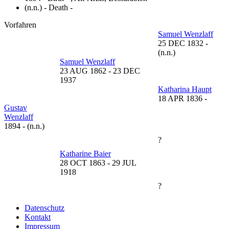
(n.n.) - Death -
Vorfahren
Samuel Wenzlaff
25 DEC 1832
-
(n.n.)
Samuel Wenzlaff
23 AUG 1862
-
23 DEC
1937
Katharina Haupt
18 APR 1836
-
Gustav
Wenzlaff
1894
-
(n.n.)
?
Katharine Baier
28 OCT 1863
-
29 JUL
1918
?
Datenschutz
Kontakt
Impressum