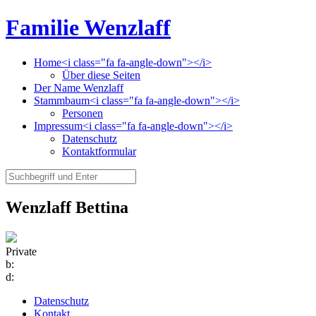
Familie Wenzlaff
Home<i class="fa fa-angle-down"></i>
Über diese Seiten
Der Name Wenzlaff
Stammbaum<i class="fa fa-angle-down"></i>
Personen
Impressum<i class="fa fa-angle-down"></i>
Datenschutz
Kontaktformular
Wenzlaff Bettina
Private
b:
d:
Datenschutz
Kontakt