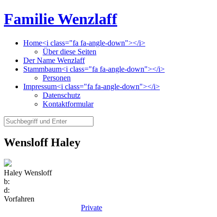
Familie Wenzlaff
Home<i class="fa fa-angle-down"></i>
Über diese Seiten
Der Name Wenzlaff
Stammbaum<i class="fa fa-angle-down"></i>
Personen
Impressum<i class="fa fa-angle-down"></i>
Datenschutz
Kontaktformular
Wensloff Haley
Haley Wensloff
b:
d:
Vorfahren
Private
-