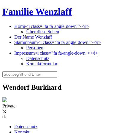
Familie Wenzlaff
Home<i class="fa fa-angle-down"></i>
Über diese Seiten
Der Name Wenzlaff
Stammbaum<i class="fa fa-angle-down"></i>
Personen
Impressum<i class="fa fa-angle-down"></i>
Datenschutz
Kontaktformular
Wendorf Burkhard
Private
b:
d:
Datenschutz
Kontakt