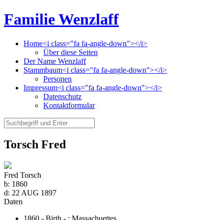
Familie Wenzlaff
Home<i class="fa fa-angle-down"></i>
Über diese Seiten
Der Name Wenzlaff
Stammbaum<i class="fa fa-angle-down"></i>
Personen
Impressum<i class="fa fa-angle-down"></i>
Datenschutz
Kontaktformular
Torsch Fred
Fred Torsch
b:
1860
d:
22 AUG 1897
Daten
1860 - Birth - ;
Massachuettes