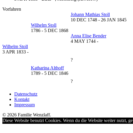
Vorfahren
Johann Mathias Stoll
10 DEC 1748
-
26 JAN 1845
Wilhelm Stoll
1786
-
5 DEC 1868
Anna Elise Bender
4 MAY 1744
-
Wilhelm Stoll
3 APR 1833
-
?
Katharina Althoff
1789
-
5 DEC 1846
?
Datenschutz
Kontakt
Impressum
© 2026 Familie Wenzlaff.
Diese Website benutzt Cookies. Wenn du die Website weiter nutzt, ge