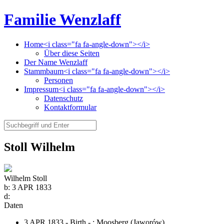
Familie Wenzlaff
Home<i class="fa fa-angle-down"></i>
Über diese Seiten
Der Name Wenzlaff
Stammbaum<i class="fa fa-angle-down"></i>
Personen
Impressum<i class="fa fa-angle-down"></i>
Datenschutz
Kontaktformular
Stoll Wilhelm
Wilhelm Stoll
b:
3 APR 1833
d:
Daten
3 APR 1833 - Birth - ;
Moosberg (Jaworów)