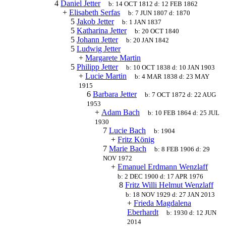
4
Daniel Jetter
b:
14 OCT 1812
d:
12 FEB 1862
+
Elisabeth Serfas
b:
7 JUN 1807
d:
1870
5
Jakob Jetter
b:
1 JAN 1837
5
Katharina Jetter
b:
20 OCT 1840
5
Johann Jetter
b:
20 JAN 1842
5
Ludwig Jetter
+
Margarete Martin
5
Philipp Jetter
b:
10 OCT 1838
d:
10 JAN 1903
+
Lucie Martin
b:
4 MAR 1838
d:
23 MAY
1915
6
Barbara Jetter
b:
7 OCT 1872
d:
22 AUG
1953
+
Adam Bach
b:
10 FEB 1864
d:
25 JUL
1930
7
Lucie Bach
b:
1904
+
Fritz König
7
Marie Bach
b:
8 FEB 1906
d:
29
NOV 1972
+
Emanuel Erdmann Wenzlaff
b:
2 DEC 1900
d:
17 APR 1976
8
Fritz Willi Helmut Wenzlaff
b:
18 NOV 1929
d:
27 JAN 2013
+
Frieda Magdalena
Eberhardt
b:
1930
d:
12 JUN
2014