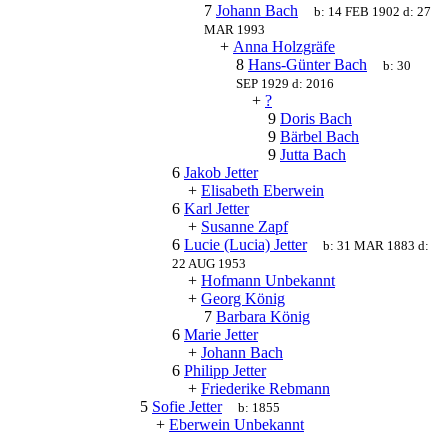
7
Johann Bach
b:
14 FEB 1902
d:
27
MAR 1993
+
Anna Holzgräfe
8
Hans-Günter Bach
b:
30
SEP 1929
d:
2016
+
?
9
Doris Bach
9
Bärbel Bach
9
Jutta Bach
6
Jakob Jetter
+
Elisabeth Eberwein
6
Karl Jetter
+
Susanne Zapf
6
Lucie (Lucia) Jetter
b:
31 MAR 1883
d:
22 AUG 1953
+
Hofmann Unbekannt
+
Georg König
7
Barbara König
6
Marie Jetter
+
Johann Bach
6
Philipp Jetter
+
Friederike Rebmann
5
Sofie Jetter
b:
1855
+
Eberwein Unbekannt