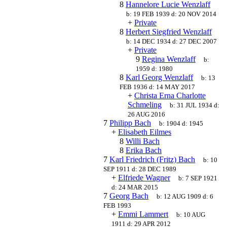
8
Hannelore Lucie Wenzlaff
b:
19 FEB 1939
d:
20 NOV 2014
+
Private
8
Herbert Siegfried Wenzlaff
b:
14 DEC 1934
d:
27 DEC 2007
+
Private
9
Regina Wenzlaff
b:
1959
d:
1980
8
Karl Georg Wenzlaff
b:
13
FEB 1936
d:
14 MAY 2017
+
Christa Erna Charlotte
Schmeling
b:
31 JUL 1934
d:
26 AUG 2016
7
Philipp Bach
b:
1904
d:
1945
+
Elisabeth Eilmes
8
Willi Bach
8
Erika Bach
7
Karl Friedrich (Fritz) Bach
b:
10
SEP 1911
d:
28 DEC 1989
+
Elfriede Wagner
b:
7 SEP 1921
d:
24 MAR 2015
7
Georg Bach
b:
12 AUG 1909
d:
6
FEB 1993
+
Emmi Lammert
b:
10 AUG
1911
d:
29 APR 2012