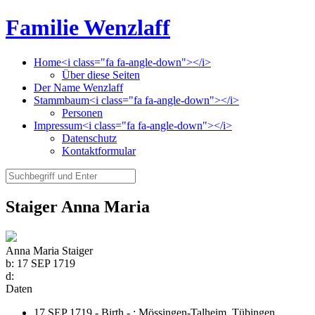
Familie Wenzlaff
Home<i class="fa fa-angle-down"></i>
Über diese Seiten
Der Name Wenzlaff
Stammbaum<i class="fa fa-angle-down"></i>
Personen
Impressum<i class="fa fa-angle-down"></i>
Datenschutz
Kontaktformular
Staiger Anna Maria
Anna Maria Staiger
b:
17 SEP 1719
d:
Daten
17 SEP 1719 - Birth - ;
Mössingen-Talheim, Tübingen,