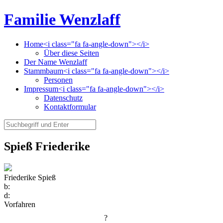
Familie Wenzlaff
Home<i class="fa fa-angle-down"></i>
Über diese Seiten
Der Name Wenzlaff
Stammbaum<i class="fa fa-angle-down"></i>
Personen
Impressum<i class="fa fa-angle-down"></i>
Datenschutz
Kontaktformular
Spieß Friederike
Friederike Spieß
b:
d:
Vorfahren
?