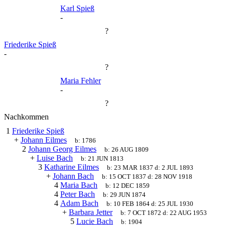
Karl Spieß
-
?
Friederike Spieß
-
?
Maria Fehler
-
?
Nachkommen
1
Friederike Spieß
+
Johann Eilmes
b:
1786
2
Johann Georg Eilmes
b:
26 AUG 1809
+
Luise Bach
b:
21 JUN 1813
3
Katharine Eilmes
b:
23 MAR 1837
d:
2 JUL 1893
+
Johann Bach
b:
15 OCT 1837
d:
28 NOV 1918
4
Maria Bach
b:
12 DEC 1859
4
Peter Bach
b:
29 JUN 1874
4
Adam Bach
b:
10 FEB 1864
d:
25 JUL 1930
+
Barbara Jetter
b:
7 OCT 1872
d:
22 AUG 1953
5
Lucie Bach
b:
1904