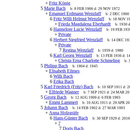
+
Fritz König
5
Marie Bach
b:
8 FEB 1906
d:
29 NOV 1972
+
Emanuel Erdmann Wenzlaff
b:
2 DEC 1900
6
Fritz Willi Helmut Wenzlaff
b:
18 NOV 1
+
Frieda Magdalena Eberhardt
b:
1930
d
6
Hannelore Lucie Wenzlaff
b:
19 FEB 193
+
Private
6
Herbert Siegfried Wenzlaff
b:
14 DEC 19
+
Private
7
Regina Wenzlaff
b:
1959
d:
1980
6
Karl Georg Wenzlaff
b:
13 FEB 1936
d:
1
+
Christa Erna Charlotte Schmeling
b:
5
Philipp Bach
b:
1904
d:
1945
+
Elisabeth Eilmes
6
Willi Bach
6
Erika Bach
5
Karl Friedrich (Fritz) Bach
b:
10 SEP 1911
d:
2
+
Elfriede Wagner
b:
7 SEP 1921
d:
24 MAR 20
5
Georg Bach
b:
12 AUG 1909
d:
6 FEB 1993
+
Emmi Lammert
b:
10 AUG 1911
d:
29 APR 2
5
Johann Bach
b:
14 FEB 1902
d:
27 MAR 1993
+
Anna Holzgräfe
6
Hans-Günter Bach
b:
30 SEP 1929
d:
201
+
?
7
Doris Bach