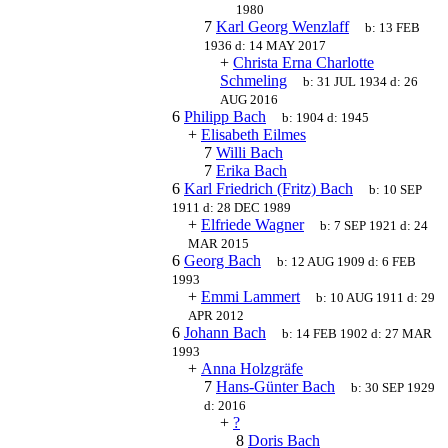
1980
7
Karl Georg Wenzlaff
b:
13 FEB
1936
d:
14 MAY 2017
+
Christa Erna Charlotte
Schmeling
b:
31 JUL 1934
d:
26
AUG 2016
6
Philipp Bach
b:
1904
d:
1945
+
Elisabeth Eilmes
7
Willi Bach
7
Erika Bach
6
Karl Friedrich (Fritz) Bach
b:
10 SEP
1911
d:
28 DEC 1989
+
Elfriede Wagner
b:
7 SEP 1921
d:
24
MAR 2015
6
Georg Bach
b:
12 AUG 1909
d:
6 FEB
1993
+
Emmi Lammert
b:
10 AUG 1911
d:
29
APR 2012
6
Johann Bach
b:
14 FEB 1902
d:
27 MAR
1993
+
Anna Holzgräfe
7
Hans-Günter Bach
b:
30 SEP 1929
d:
2016
+
?
8
Doris Bach