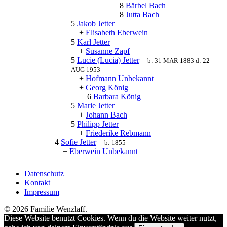
8
Bärbel Bach
8
Jutta Bach
5
Jakob Jetter
+
Elisabeth Eberwein
5
Karl Jetter
+
Susanne Zapf
5
Lucie (Lucia) Jetter
b:
31 MAR 1883
d:
22
AUG 1953
+
Hofmann Unbekannt
+
Georg König
6
Barbara König
5
Marie Jetter
+
Johann Bach
5
Philipp Jetter
+
Friederike Rebmann
4
Sofie Jetter
b:
1855
+
Eberwein Unbekannt
Datenschutz
Kontakt
Impressum
© 2026 Familie Wenzlaff.
Diese Website benutzt Cookies. Wenn du die Website weiter nutzt,