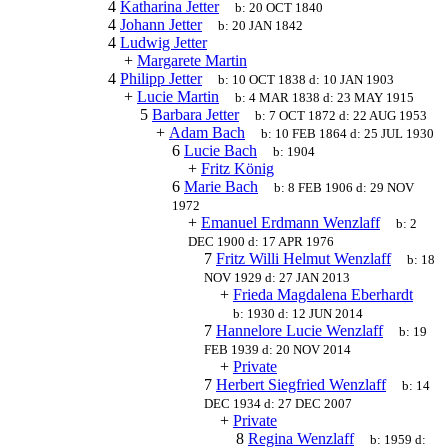
4
Katharina Jetter
b:
20 OCT 1840
4
Johann Jetter
b:
20 JAN 1842
4
Ludwig Jetter
+
Margarete Martin
4
Philipp Jetter
b:
10 OCT 1838
d:
10 JAN 1903
+
Lucie Martin
b:
4 MAR 1838
d:
23 MAY 1915
5
Barbara Jetter
b:
7 OCT 1872
d:
22 AUG 1953
+
Adam Bach
b:
10 FEB 1864
d:
25 JUL 1930
6
Lucie Bach
b:
1904
+
Fritz König
6
Marie Bach
b:
8 FEB 1906
d:
29 NOV
1972
+
Emanuel Erdmann Wenzlaff
b:
2
DEC 1900
d:
17 APR 1976
7
Fritz Willi Helmut Wenzlaff
b:
18
NOV 1929
d:
27 JAN 2013
+
Frieda Magdalena Eberhardt
b:
1930
d:
12 JUN 2014
7
Hannelore Lucie Wenzlaff
b:
19
FEB 1939
d:
20 NOV 2014
+
Private
7
Herbert Siegfried Wenzlaff
b:
14
DEC 1934
d:
27 DEC 2007
+
Private
8
Regina Wenzlaff
b:
1959
d: