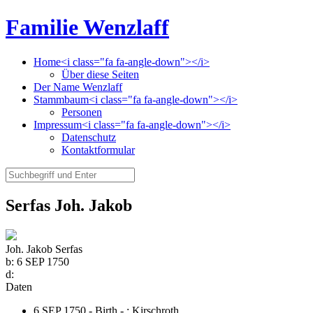
Familie Wenzlaff
Home<i class="fa fa-angle-down"></i>
Über diese Seiten
Der Name Wenzlaff
Stammbaum<i class="fa fa-angle-down"></i>
Personen
Impressum<i class="fa fa-angle-down"></i>
Datenschutz
Kontaktformular
Serfas Joh. Jakob
Joh. Jakob Serfas
b:
6 SEP 1750
d:
Daten
6 SEP 1750 - Birth - ;
Kirschroth