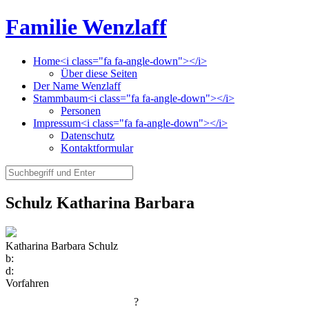
Familie Wenzlaff
Home<i class="fa fa-angle-down"></i>
Über diese Seiten
Der Name Wenzlaff
Stammbaum<i class="fa fa-angle-down"></i>
Personen
Impressum<i class="fa fa-angle-down"></i>
Datenschutz
Kontaktformular
Schulz Katharina Barbara
Katharina Barbara Schulz
b:
d:
Vorfahren
?