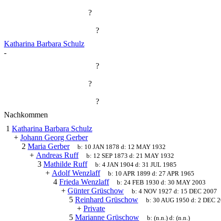
?
?
Katharina Barbara Schulz
-
?
?
?
Nachkommen
1
Katharina Barbara Schulz
+
Johann Georg Gerber
2
Maria Gerber
b:
10 JAN 1878
d:
12 MAY 1932
+
Andreas Ruff
b:
12 SEP 1873
d:
21 MAY 1932
3
Mathilde Ruff
b:
4 JAN 1904
d:
31 JUL 1985
+
Adolf Wenzlaff
b:
10 APR 1899
d:
27 APR 1965
4
Frieda Wenzlaff
b:
24 FEB 1930
d:
30 MAY 2003
+
Günter Grüschow
b:
4 NOV 1927
d:
15 DEC 2007
5
Reinhard Grüschow
b:
30 AUG 1950
d:
2 DEC 
+
Private
5
Marianne Grüschow
b:
(n.n.)
d:
(n.n.)