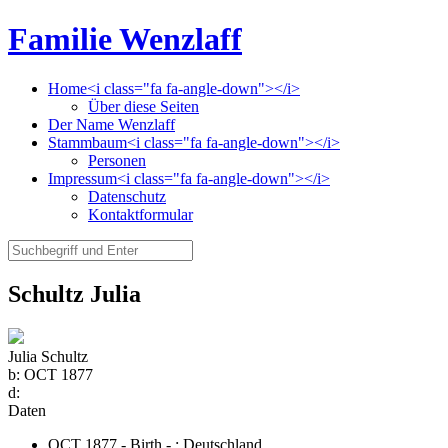
Familie Wenzlaff
Home<i class="fa fa-angle-down"></i>
Über diese Seiten
Der Name Wenzlaff
Stammbaum<i class="fa fa-angle-down"></i>
Personen
Impressum<i class="fa fa-angle-down"></i>
Datenschutz
Kontaktformular
Schultz Julia
Julia Schultz
b:
OCT 1877
d:
Daten
OCT 1877 - Birth - ;
Deutschland