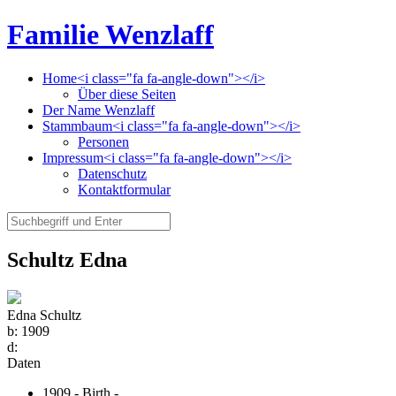
Familie Wenzlaff
Home<i class="fa fa-angle-down"></i>
Über diese Seiten
Der Name Wenzlaff
Stammbaum<i class="fa fa-angle-down"></i>
Personen
Impressum<i class="fa fa-angle-down"></i>
Datenschutz
Kontaktformular
Schultz Edna
Edna Schultz
b:
1909
d:
Daten
1909 - Birth -