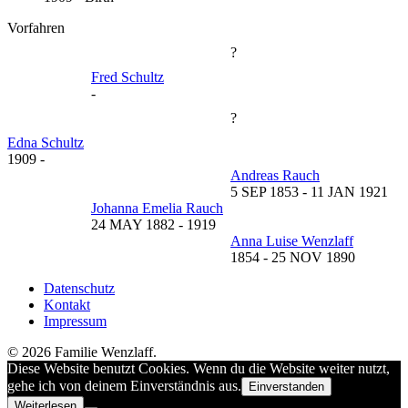
Vorfahren
?
Fred Schultz
-
?
Edna Schultz
1909
-
Andreas Rauch
5 SEP 1853
-
11 JAN 1921
Johanna Emelia Rauch
24 MAY 1882
-
1919
Anna Luise Wenzlaff
1854
-
25 NOV 1890
Datenschutz
Kontakt
Impressum
© 2026 Familie Wenzlaff.
Diese Website benutzt Cookies. Wenn du die Website weiter nutzt,
gehe ich von deinem Einverständnis aus.
Einverstanden
Weiterlesen