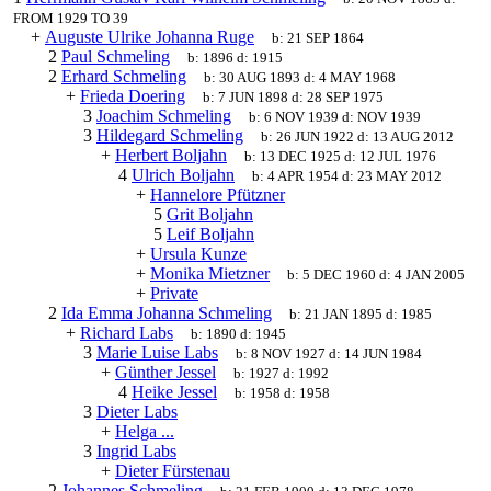
FROM 1929 TO 39
+
Auguste Ulrike Johanna Ruge
b:
21 SEP 1864
2
Paul Schmeling
b:
1896
d:
1915
2
Erhard Schmeling
b:
30 AUG 1893
d:
4 MAY 1968
+
Frieda Doering
b:
7 JUN 1898
d:
28 SEP 1975
3
Joachim Schmeling
b:
6 NOV 1939
d:
NOV 1939
3
Hildegard Schmeling
b:
26 JUN 1922
d:
13 AUG 2012
+
Herbert Boljahn
b:
13 DEC 1925
d:
12 JUL 1976
4
Ulrich Boljahn
b:
4 APR 1954
d:
23 MAY 2012
+
Hannelore Pfützner
5
Grit Boljahn
5
Leif Boljahn
+
Ursula Kunze
+
Monika Mietzner
b:
5 DEC 1960
d:
4 JAN 2005
+
Private
2
Ida Emma Johanna Schmeling
b:
21 JAN 1895
d:
1985
+
Richard Labs
b:
1890
d:
1945
3
Marie Luise Labs
b:
8 NOV 1927
d:
14 JUN 1984
+
Günther Jessel
b:
1927
d:
1992
4
Heike Jessel
b:
1958
d:
1958
3
Dieter Labs
+
Helga ...
3
Ingrid Labs
+
Dieter Fürstenau
2
Johannes Schmeling