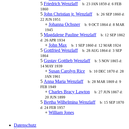
5
Friedrich Wenzlaff
b:
23 JAN 1859
d:
6 FEB
1860
5
John Christian jr. Wenzlaff
b:
26 SEP 1860
d:
22 JUN 1951
+
Johanna Ochsner
b:
9 OCT 1864
d:
8 MAR
1945
5
Magdalene Pauline Wenzlaff
b:
12 SEP 1862
d:
26 APR 1934
+
John Max
b:
1 SEP 1860
d:
12 MAR 1924
5
Gottfried Wenzlaff
b:
28 AUG 1864
d:
3 SEP
1864
5
Gustav Gottlieb Wenzlaff
b:
5 NOV 1865
d:
14 MAY 1939
+
Susan Carolyn Rice
b:
10 DEC 1870
d:
28
JAN 1961
5
Anna Maria Wenzlaff
b:
28 MAR 1869
d:
9
FEB 1949
+
Charles Bracy Lawton
b:
27 JUN 1867
d:
20 JUN 1899
5
Bertha Wilhelmina Wenzlaff
b:
15 SEP 1870
d:
24 FEB 1957
+
William Jones
Datenschutz