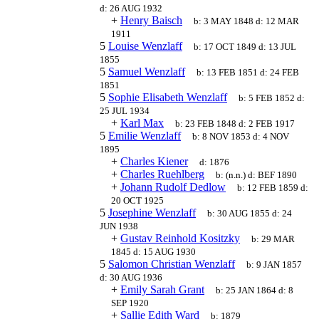
d:
26 AUG 1932
+
Henry Baisch
b:
3 MAY 1848
d:
12 MAR
1911
5
Louise Wenzlaff
b:
17 OCT 1849
d:
13 JUL
1855
5
Samuel Wenzlaff
b:
13 FEB 1851
d:
24 FEB
1851
5
Sophie Elisabeth Wenzlaff
b:
5 FEB 1852
d:
25 JUL 1934
+
Karl Max
b:
23 FEB 1848
d:
2 FEB 1917
5
Emilie Wenzlaff
b:
8 NOV 1853
d:
4 NOV
1895
+
Charles Kiener
d:
1876
+
Charles Ruehlberg
b:
(n.n.)
d:
BEF 1890
+
Johann Rudolf Dedlow
b:
12 FEB 1859
d:
20 OCT 1925
5
Josephine Wenzlaff
b:
30 AUG 1855
d:
24
JUN 1938
+
Gustav Reinhold Kositzky
b:
29 MAR
1845
d:
15 AUG 1930
5
Salomon Christian Wenzlaff
b:
9 JAN 1857
d:
30 AUG 1936
+
Emily Sarah Grant
b:
25 JAN 1864
d:
8
SEP 1920
+
Sallie Edith Ward
b:
1879