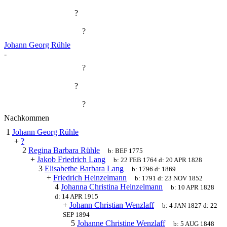
?
?
Johann Georg Rühle
-
?
?
?
Nachkommen
1
Johann Georg Rühle
+
?
2
Regina Barbara Rühle
b:
BEF 1775
+
Jakob Friedrich Lang
b:
22 FEB 1764
d:
20 APR 1828
3
Elisabethe Barbara Lang
b:
1796
d:
1869
+
Friedrich Heinzelmann
b:
1791
d:
23 NOV 1852
4
Johanna Christina Heinzelmann
b:
10 APR 1828
d:
14 APR 1915
+
Johann Christian Wenzlaff
b:
4 JAN 1827
d:
22
SEP 1894
5
Johanne Christine Wenzlaff
b:
5 AUG 1848