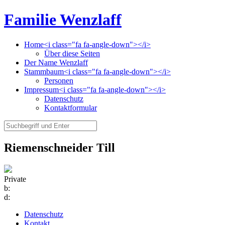
Familie Wenzlaff
Home<i class="fa fa-angle-down"></i>
Über diese Seiten
Der Name Wenzlaff
Stammbaum<i class="fa fa-angle-down"></i>
Personen
Impressum<i class="fa fa-angle-down"></i>
Datenschutz
Kontaktformular
Riemenschneider Till
Private
b:
d:
Datenschutz
Kontakt