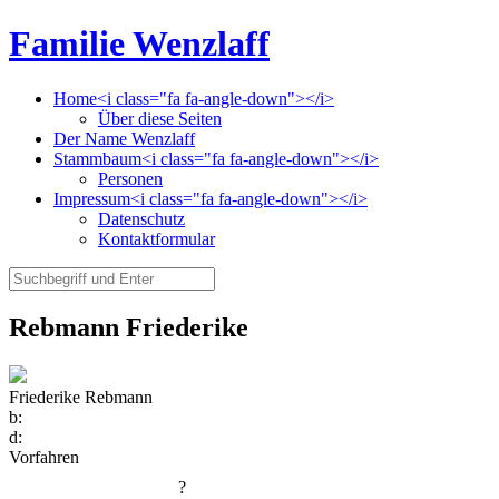
Familie Wenzlaff
Home<i class="fa fa-angle-down"></i>
Über diese Seiten
Der Name Wenzlaff
Stammbaum<i class="fa fa-angle-down"></i>
Personen
Impressum<i class="fa fa-angle-down"></i>
Datenschutz
Kontaktformular
Rebmann Friederike
Friederike Rebmann
b:
d:
Vorfahren
?