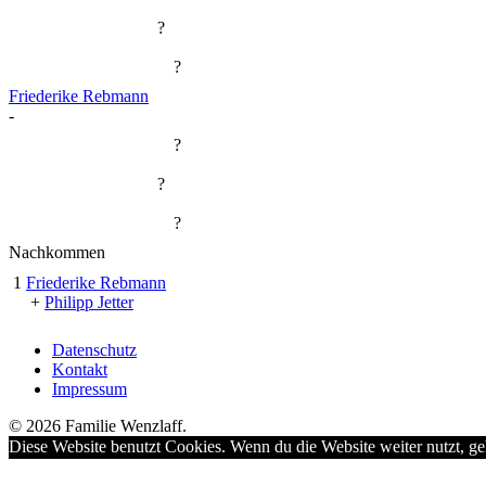
?
?
Friederike Rebmann
-
?
?
?
Nachkommen
1
Friederike Rebmann
+
Philipp Jetter
Datenschutz
Kontakt
Impressum
© 2026 Familie Wenzlaff.
Diese Website benutzt Cookies. Wenn du die Website weiter nutzt, ge