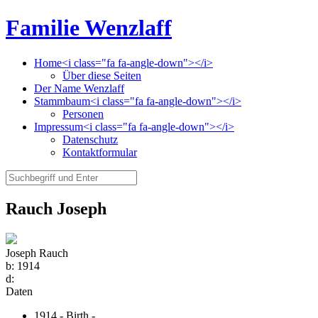
Familie Wenzlaff
Home<i class="fa fa-angle-down"></i>
Über diese Seiten
Der Name Wenzlaff
Stammbaum<i class="fa fa-angle-down"></i>
Personen
Impressum<i class="fa fa-angle-down"></i>
Datenschutz
Kontaktformular
Rauch Joseph
Joseph Rauch
b:
1914
d:
Daten
1914 - Birth -