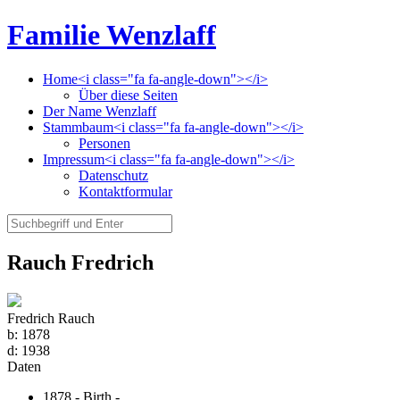
Familie Wenzlaff
Home<i class="fa fa-angle-down"></i>
Über diese Seiten
Der Name Wenzlaff
Stammbaum<i class="fa fa-angle-down"></i>
Personen
Impressum<i class="fa fa-angle-down"></i>
Datenschutz
Kontaktformular
Rauch Fredrich
Fredrich Rauch
b:
1878
d:
1938
Daten
1878 - Birth -