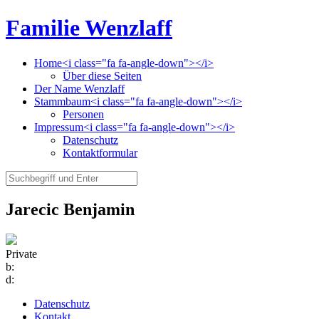
Familie Wenzlaff
Home<i class="fa fa-angle-down"></i>
Über diese Seiten
Der Name Wenzlaff
Stammbaum<i class="fa fa-angle-down"></i>
Personen
Impressum<i class="fa fa-angle-down"></i>
Datenschutz
Kontaktformular
Jarecic Benjamin
Private
b:
d:
Datenschutz
Kontakt