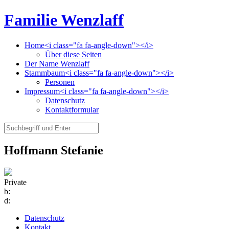
Familie Wenzlaff
Home<i class="fa fa-angle-down"></i>
Über diese Seiten
Der Name Wenzlaff
Stammbaum<i class="fa fa-angle-down"></i>
Personen
Impressum<i class="fa fa-angle-down"></i>
Datenschutz
Kontaktformular
Hoffmann Stefanie
Private
b:
d:
Datenschutz
Kontakt