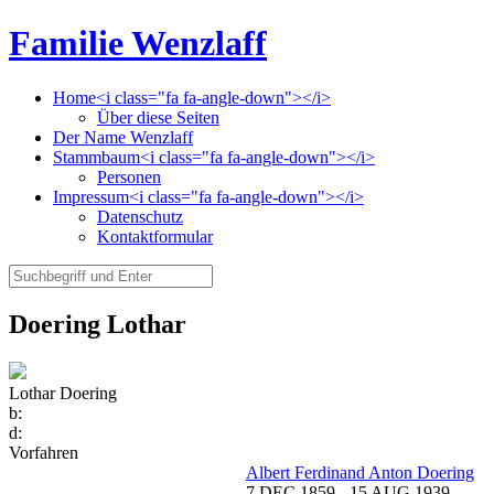
Familie Wenzlaff
Home<i class="fa fa-angle-down"></i>
Über diese Seiten
Der Name Wenzlaff
Stammbaum<i class="fa fa-angle-down"></i>
Personen
Impressum<i class="fa fa-angle-down"></i>
Datenschutz
Kontaktformular
Doering Lothar
Lothar Doering
b:
d:
Vorfahren
Albert Ferdinand Anton Doering
7 DEC 1859
-
15 AUG 1939