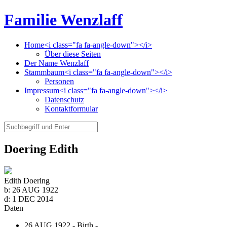
Familie Wenzlaff
Home<i class="fa fa-angle-down"></i>
Über diese Seiten
Der Name Wenzlaff
Stammbaum<i class="fa fa-angle-down"></i>
Personen
Impressum<i class="fa fa-angle-down"></i>
Datenschutz
Kontaktformular
Doering Edith
Edith Doering
b:
26 AUG 1922
d:
1 DEC 2014
Daten
26 AUG 1922 - Birth -