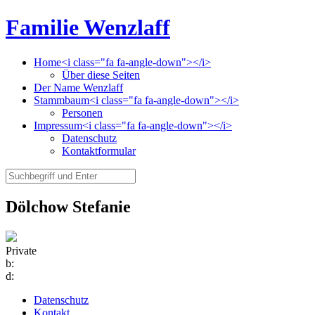
Familie Wenzlaff
Home<i class="fa fa-angle-down"></i>
Über diese Seiten
Der Name Wenzlaff
Stammbaum<i class="fa fa-angle-down"></i>
Personen
Impressum<i class="fa fa-angle-down"></i>
Datenschutz
Kontaktformular
Dölchow Stefanie
Private
b:
d:
Datenschutz
Kontakt