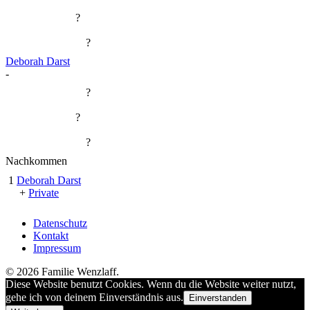
?
?
Deborah Darst
-
?
?
?
Nachkommen
1
Deborah Darst
+
Private
Datenschutz
Kontakt
Impressum
© 2026 Familie Wenzlaff.
Diese Website benutzt Cookies. Wenn du die Website weiter nutzt,
gehe ich von deinem Einverständnis aus.
Einverstanden