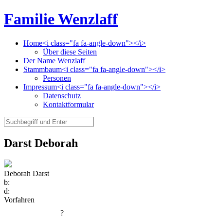
Familie Wenzlaff
Home<i class="fa fa-angle-down"></i>
Über diese Seiten
Der Name Wenzlaff
Stammbaum<i class="fa fa-angle-down"></i>
Personen
Impressum<i class="fa fa-angle-down"></i>
Datenschutz
Kontaktformular
Darst Deborah
Deborah Darst
b:
d:
Vorfahren
?