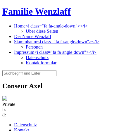
Familie Wenzlaff
Home<i class="fa fa-angle-down"></i>
Über diese Seiten
Der Name Wenzlaff
Stammbaum<i class="fa fa-angle-down"></i>
Personen
Impressum<i class="fa fa-angle-down"></i>
Datenschutz
Kontaktformular
Conseur Axel
Private
b:
d:
Datenschutz
Kontakt