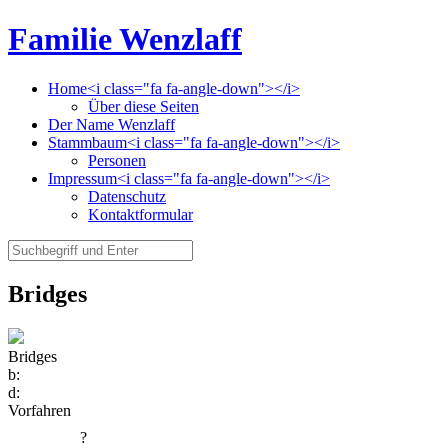
Familie Wenzlaff
Home<i class="fa fa-angle-down"></i>
Über diese Seiten
Der Name Wenzlaff
Stammbaum<i class="fa fa-angle-down"></i>
Personen
Impressum<i class="fa fa-angle-down"></i>
Datenschutz
Kontaktformular
Bridges
Bridges
b:
d:
Vorfahren
?