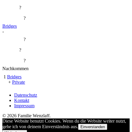
?
?
Bridges
-
?
?
?
Nachkommen
1
Bridges
+
Private
Datenschutz
Kontakt
Impressum
© 2026 Familie Wenzlaff.
Diese Website benutzt Cookies. Wenn du die Website weiter nutzt,
gehe ich von deinem Einverständnis aus.
Einverstanden