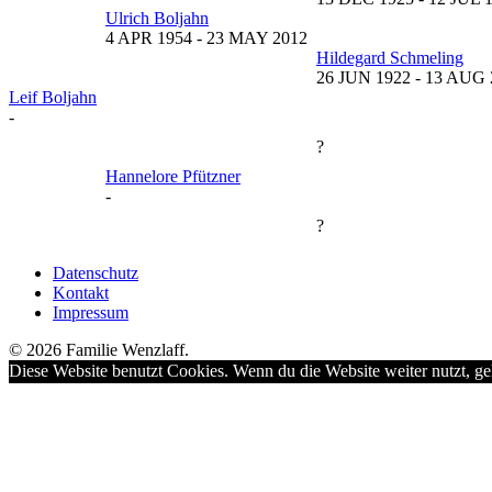
Ulrich Boljahn
4 APR 1954
-
23 MAY 2012
Hildegard Schmeling
26 JUN 1922
-
13 AUG 
Leif Boljahn
-
?
Hannelore Pfützner
-
?
Datenschutz
Kontakt
Impressum
© 2026 Familie Wenzlaff.
Diese Website benutzt Cookies. Wenn du die Website weiter nutzt, ge