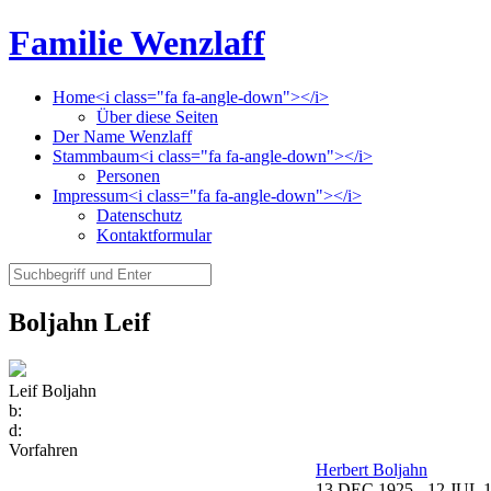
Familie Wenzlaff
Home<i class="fa fa-angle-down"></i>
Über diese Seiten
Der Name Wenzlaff
Stammbaum<i class="fa fa-angle-down"></i>
Personen
Impressum<i class="fa fa-angle-down"></i>
Datenschutz
Kontaktformular
Boljahn Leif
Leif Boljahn
b:
d:
Vorfahren
Herbert Boljahn
13 DEC 1925
-
12 JUL 