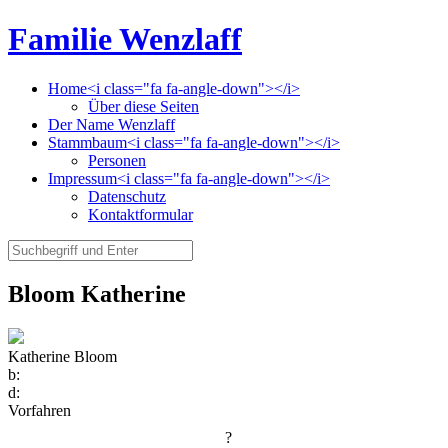
Familie Wenzlaff
Home<i class="fa fa-angle-down"></i>
Über diese Seiten
Der Name Wenzlaff
Stammbaum<i class="fa fa-angle-down"></i>
Personen
Impressum<i class="fa fa-angle-down"></i>
Datenschutz
Kontaktformular
Bloom Katherine
Katherine Bloom
b:
d:
Vorfahren
?