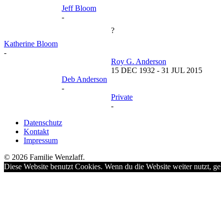
Jeff Bloom
-
?
Katherine Bloom
-
Roy G. Anderson
15 DEC 1932
-
31 JUL 2015
Deb Anderson
-
Private
-
Datenschutz
Kontakt
Impressum
© 2026 Familie Wenzlaff.
Diese Website benutzt Cookies. Wenn du die Website weiter nutzt, ge