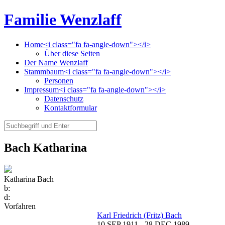
Familie Wenzlaff
Home<i class="fa fa-angle-down"></i>
Über diese Seiten
Der Name Wenzlaff
Stammbaum<i class="fa fa-angle-down"></i>
Personen
Impressum<i class="fa fa-angle-down"></i>
Datenschutz
Kontaktformular
Bach Katharina
Katharina Bach
b:
d:
Vorfahren
Karl Friedrich (Fritz) Bach
10 SEP 1911
-
28 DEC 1989