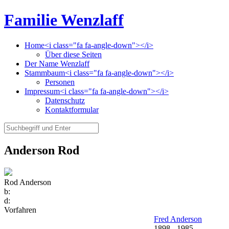
Familie Wenzlaff
Home<i class="fa fa-angle-down"></i>
Über diese Seiten
Der Name Wenzlaff
Stammbaum<i class="fa fa-angle-down"></i>
Personen
Impressum<i class="fa fa-angle-down"></i>
Datenschutz
Kontaktformular
Anderson Rod
Rod Anderson
b:
d:
Vorfahren
Fred Anderson
1898
-
1985